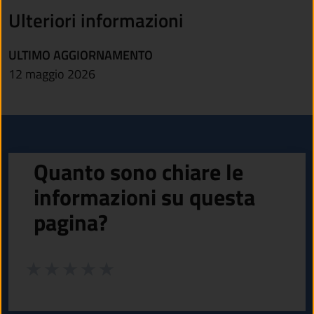
Ulteriori informazioni
ULTIMO AGGIORNAMENTO
12 maggio 2026
Quanto sono chiare le
informazioni su questa
pagina?
Valuta da 1 a 5 stelle la pagina
Valuta 1 stelle su 5
Valuta 2 stelle su 5
Valuta 3 stelle su 5
Valuta 4 stelle su 5
Valuta 5 stelle su 5