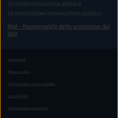
info@comune.corteno-golgi.bs.it
protocollo@pec.comune.corteno-golgi.bs.it
Rpd - Responsabile della protezione dei
dati
Note legali
Privacy policy
(apre in un'altra scheda).
Dichiarazione di accessibilità
Leggi le FAQ
Segnalazione disservizio