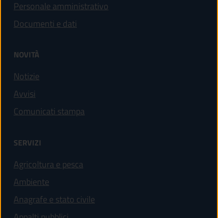
Personale amministrativo
Documenti e dati
NOVITÀ
Notizie
Avvisi
Comunicati stampa
SERVIZI
Agricoltura e pesca
Ambiente
Anagrafe e stato civile
Appalti pubblici