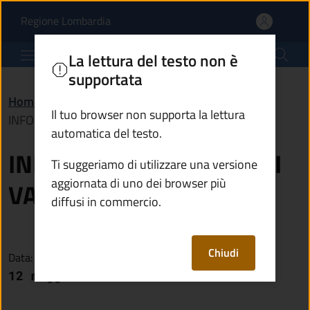
INFORMATIVA PERMESSI 
Vai al contenuto principale
(apre in un'altra scheda).
Regione Lombardia
Comune di Corteno Golgi
La lettura del testo non è
supportata
Home
/
Novità
/
Avvisi
/
Il tuo browser non supporta la lettura
INFORMATIVA PERMESSI VASP
automatica del testo.
INFORMATIVA PERMESSI
Ti suggeriamo di utilizzare una versione
aggiornata di uno dei browser più
VASP
diffusi in commercio.
Chiudi
Data:
12 maggio 2026