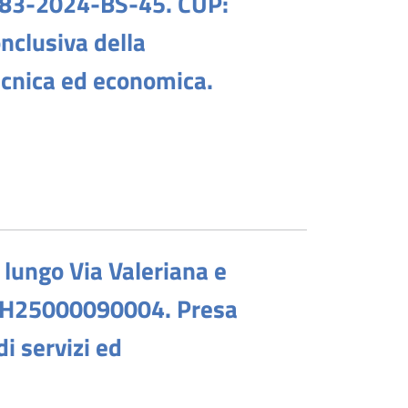
083-2024-BS-45. CUP:
nclusiva della
tecnica ed economica.
 lungo Via Valeriana e
I67H25000090004. Presa
i servizi ed