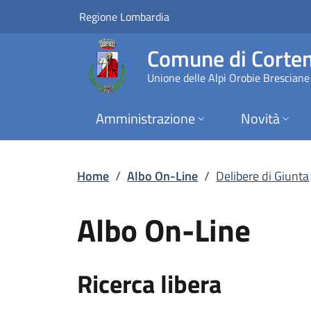
Delibere di Giunta |
Vai al contenuto principale
(apre in un'altra scheda).
Regione Lombardia
Comune di Corten
Unione delle Alpi Orobie Bresciane
Amministrazione
Novità
Home
/
Albo On-Line
/
Delibere di Giunta
Albo On-Line
Ricerca libera