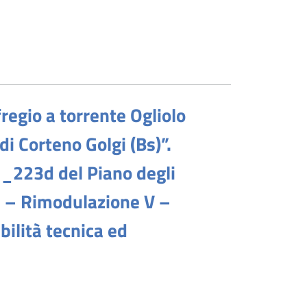
fregio a torrente Ogliolo
i Corteno Golgi (Bs)”.
223d del Piano degli
021 – Rimodulazione V –
ilità tecnica ed