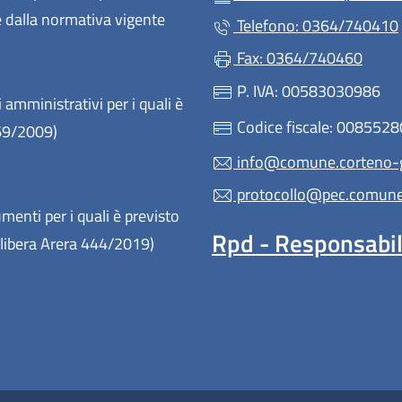
te dalla normativa vigente
Telefono: 0364/740410
Fax: 0364/740460
P. IVA: 00583030986
 amministrativi per i quali è
Codice fiscale: 008552
 69/2009)
info@comune.corteno-go
protocollo@pec.comune.c
enti per i quali è previsto
Rpd - Responsabile
(Delibera Arera 444/2019)