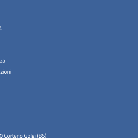
a
nza
nzioni
(apre in un'altra scheda).
0 Corteno Golgi (BS)