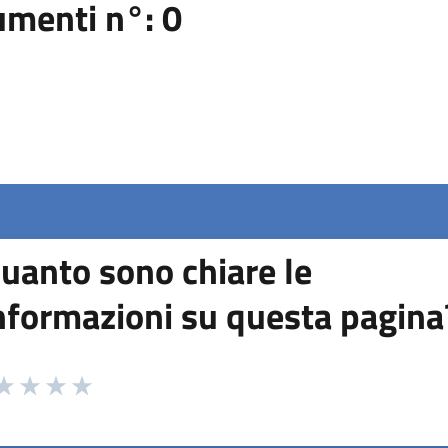
umenti n°: 0
uanto sono chiare le
nformazioni su questa pagina
 da 1 a 5 stelle la pagina
ta 1 stelle su 5
aluta 2 stelle su 5
Valuta 3 stelle su 5
Valuta 4 stelle su 5
Valuta 5 stelle su 5