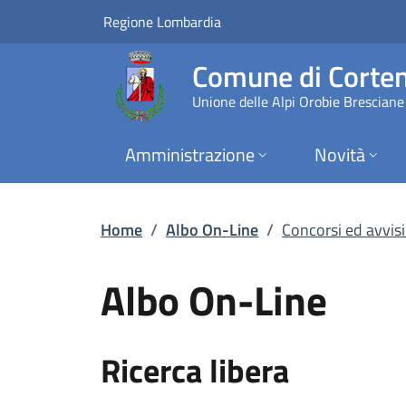
Concorsi ed avvisi 
Vai al contenuto principale
(apre in un'altra scheda).
Regione Lombardia
Comune di Corten
Unione delle Alpi Orobie Bresciane
Amministrazione
Novità
Home
/
Albo On-Line
/
Concorsi ed avvis
Albo On-Line
Ricerca libera