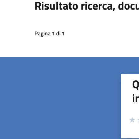
Risultato ricerca, doc
Pagina
1
di
1
Q
i
Valuta
Valu
V