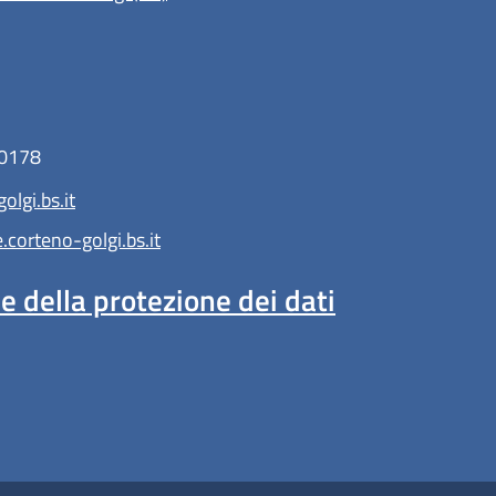
80178
lgi.bs.it
orteno-golgi.bs.it
 della protezione dei dati