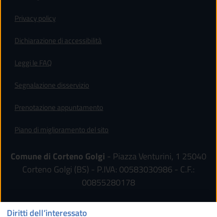
Privacy policy
(apre in un'altra scheda).
Dichiarazione di accessibilità
Leggi le FAQ
Segnalazione disservizio
Prenotazione appuntamento
Piano di miglioramento del sito
Comune di Corteno Golgi
- Piazza Venturini, 1 25040
Corteno Golgi (BS) - P.IVA: 00583030986 - C.F.:
00855280178
Diritti dell’interessato