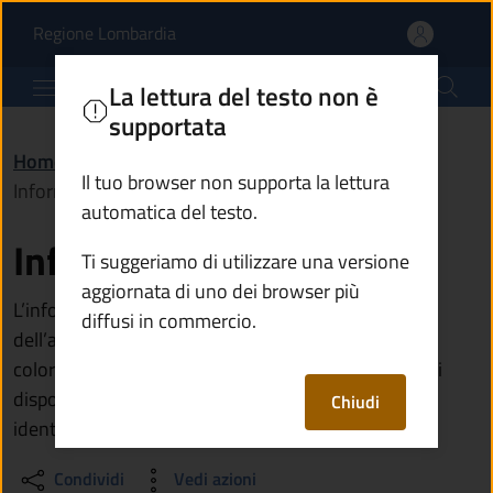
Informativa privacy SPI
Vai al contenuto principale
(apre in un'altra scheda).
Regione Lombardia
Comune di Corteno Golgi
La lettura del testo non è
supportata
Home
/
Informative e note legali
/
Il tuo browser non supporta la lettura
Informativa privacy SPID
automatica del testo.
Informativa privacy SPID
Ti suggeriamo di utilizzare una versione
aggiornata di uno dei browser più
L’informativa è resa ai sensi dell’articolo 13 e
diffusi in commercio.
dell’articolo 14 del Regolamento (UE) 2016/679 a
coloro che effettuano l’accesso ai servizi digitali resi
disponibili dall’Ente attraverso il processo di
Chiudi
identificazione tramite il sistema SPID.
Condividi
Vedi azioni