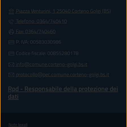
(apre in
Piazza Venturini, 1 25040 Corteno Golgi (BS)
Telefono: 0364/740410
Fax: 0364/740460
P. IVA: 00583030986
Codice fiscale: 00855280178
info@comune.corteno-golgi.bs.it
protocollo@pec.comune.corteno-golgi.bs.it
Rpd - Responsabile della protezione dei
dati
Note legali