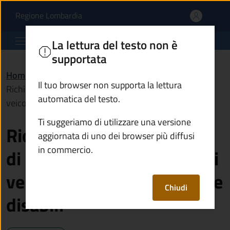
Richiedere il contrassegn
Vai al contenuto principale
(apre in un'altra scheda).
Regione Lombardia
Comune di Corteno Golgi
La lettura del testo non è
supportata
Home
/
Servizi
/
Mobilità e trasporti
/
Il tuo browser non supporta la lettura
Richiedere il contrassegno di circolazione e sosta per i
automatica del testo.
veicoli a servizio di persone disabili
Ti suggeriamo di utilizzare una versione
Richiedere il contrassegno
aggiornata di uno dei browser più diffusi
in commercio.
di circolazione e sosta per i
veicoli a servizio di persone
Chiudi
disabili