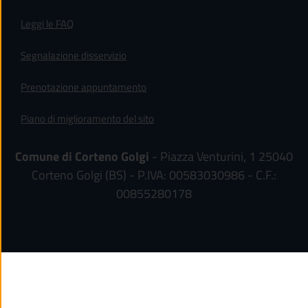
Leggi le FAQ
Segnalazione disservizio
Prenotazione appuntamento
Piano di miglioramento del sito
Comune di Corteno Golgi
- Piazza Venturini, 1 25040
Corteno Golgi (BS) - P.IVA: 00583030986 - C.F.:
00855280178