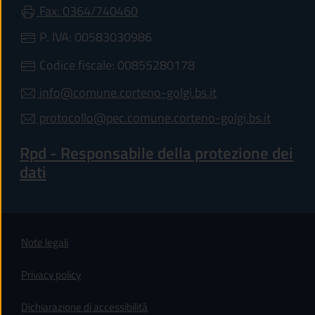
Fax: 0364/740460
P. IVA: 00583030986
Codice fiscale: 00855280178
info@comune.corteno-golgi.bs.it
protocollo@pec.comune.corteno-golgi.bs.it
Rpd - Responsabile della protezione dei
dati
Note legali
Privacy policy
(apre in un'altra scheda).
Dichiarazione di accessibilità