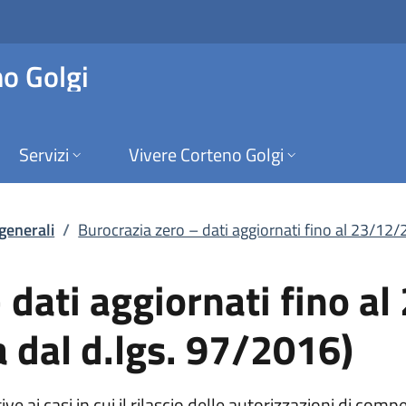
ti aggiornati fino a
o Golgi
Servizi
Vivere Corteno Golgi
 generali
/
Burocrazia zero – dati aggiornati fino al 23/12/2
 dati aggiornati fino a
 dal d.lgs. 97/2016)
ve ai casi in cui il rilascio delle autorizzazioni di com