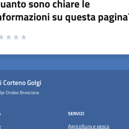
uanto sono chiare le
nformazioni su questa pagina
 da 1 a 5 stelle la pagina
ta 1 stelle su 5
aluta 2 stelle su 5
Valuta 3 stelle su 5
Valuta 4 stelle su 5
Valuta 5 stelle su 5
 Corteno Golgi
lpi Orobie Bresciane
À
SERVIZI
e
Agricoltura e pesca