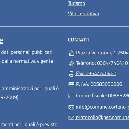
Turismo
Vita lavorativa
e
CONTATTI
 dati personali pubblicati
Piazza Venturini, 1 2504
te dalla normativa vigente
Telefono: 0364/740410
Fax: 0364/740460
P. IVA: 00583030986
 amministrativi per i quali è
Codice fiscale: 008552
 69/2009)
info@comune.corteno-go
protocollo@pec.comune.c
enti per i quali è previsto