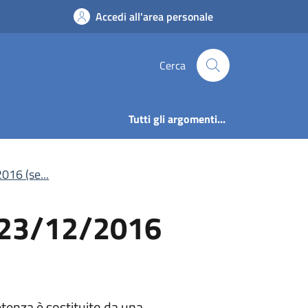
l 23/12/2016 (sezion
Accedi all'area personale
Cerca
Tutti gli argomenti...
016 (se...
l 23/12/2016
petenza è sostituito da una