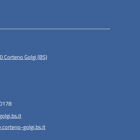
(apre in un'altra scheda).
0 Corteno Golgi (BS)
80178
lgi.bs.it
orteno-golgi.bs.it