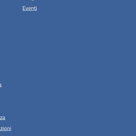
Eventi
a
nza
nzioni