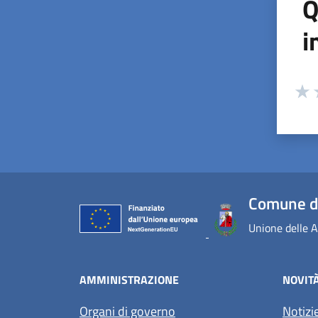
Q
i
Valuta
Valu
V
Comune di
Unione delle A
AMMINISTRAZIONE
NOVIT
Organi di governo
Notizi