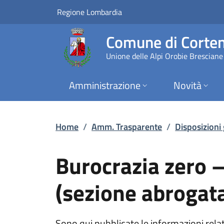
Burocrazia zero – da
Vai al contenuto principale
(apre in un'altra scheda).
Regione Lombardia
Comune di Corten
Unione delle Alpi Orobie Bresciane
Amministrazione
Novità
Home
/
Amm. Trasparente
/
Disposizioni
Burocrazia zero –
(sezione abrogata
Sono qui pubblicate le informazioni relati