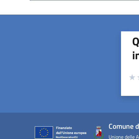
Q
i
Valuta
Valu
V
Comune di
Unione delle A