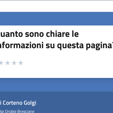
uanto sono chiare le
nformazioni su questa pagina
 da 1 a 5 stelle la pagina
ta 1 stelle su 5
aluta 2 stelle su 5
Valuta 3 stelle su 5
Valuta 4 stelle su 5
Valuta 5 stelle su 5
 Corteno Golgi
lpi Orobie Bresciane