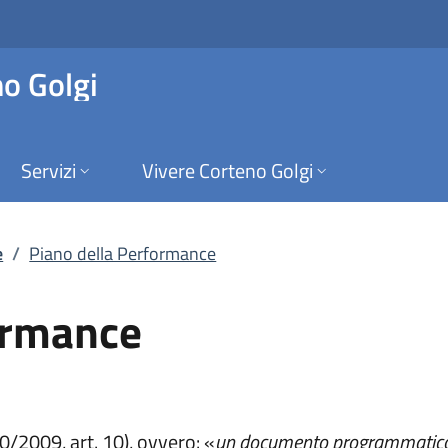
ance | Performance 
o Golgi
Servizi
Vivere Corteno Golgi
e
/
Piano della Performance
ormance
0/2009, art. 10), ovvero: «
un documento programmatico tri