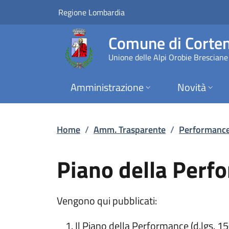
Piano della Perform
Vai al contenuto principale
(apre in un'altra scheda).
Regione Lombardia
Comune di Corten
Unione delle Alpi Orobie Bresciane
Amministrazione
Novità
Home
/
Amm. Trasparente
/
Performanc
Piano della Perf
Vengono qui pubblicati:
Il Piano della Performance (d.lgs. 15