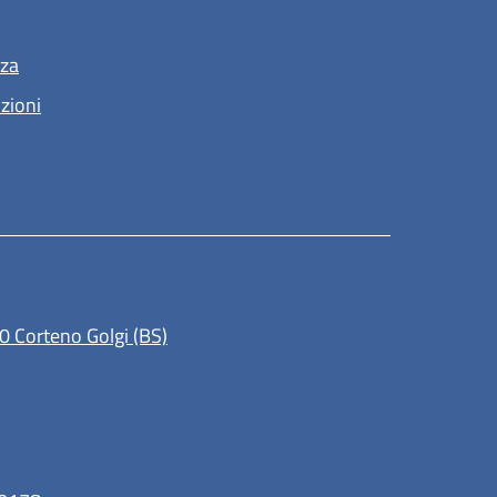
nza
nzioni
(apre in un'altra scheda).
0 Corteno Golgi (BS)