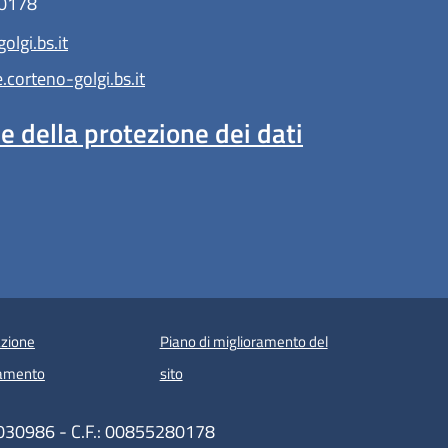
80178
lgi.bs.it
orteno-golgi.bs.it
 della protezione dei dati
zione
Piano di miglioramento del
amento
sito
83030986 - C.F.: 00855280178