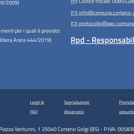
Codice fiscale: 008552
 69/2009)
info@comune.corteno-go
protocollo@pec.comune.c
enti per i quali è previsto
Rpd - Responsabile
(Delibera Arera 444/2019)
Leggi le
Segnalazione
Prenota
 in un'altra scheda).
FAQ
disservizio
appunt
Piazza Venturini, 1 25040 Corteno Golgi (BS) - P.IVA: 005